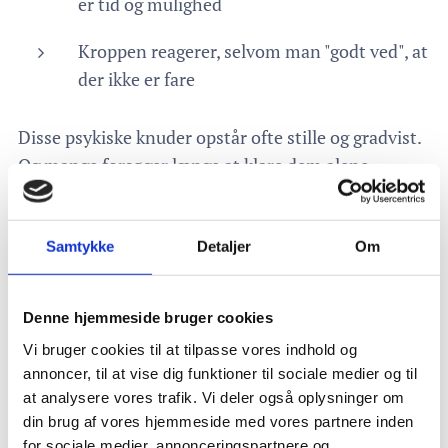
er tid og mulighed
Kroppen reagerer, selvom man "godt ved", at
der ikke er fare
Disse psykiske knuder opstår ofte stille og gradvist.
Og mange forsøger længe at klare dem alene.
Når hovedet vil noget andet
Samtykke
Detaljer
Om
end viljen
De fleste ved godt, hvad de
burde
gøre.
Denne hjemmeside bruger cookies
Men viden alene løser ikke det, der sidder dybere.
Vi bruger cookies til at tilpasse vores indhold og
annoncer, til at vise dig funktioner til sociale medier og til
Hjernen kan blive fanget i mønstre, hvor den
at analysere vores trafik. Vi deler også oplysninger om
forsøger at beskytte – men ender med at
din brug af vores hjemmeside med vores partnere inden
overbelaste.
for sociale medier, annonceringspartnere og