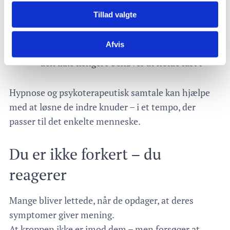
Nærvær
Tillad valgte
At skabe ro i nervesystemet
Afvis
At give hjernen mulighed for at slippe det,
den ikke længere behøver at holde fast i
Hypnose og psykoterapeutisk samtale kan hjælpe
med at løsne de indre knuder – i et tempo, der
passer til det enkelte menneske.
Du er ikke forkert – du
reagerer
Mange bliver lettede, når de opdager, at deres
symptomer giver mening.
At kroppen ikke er imod dem – men forsøger at