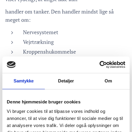
handler om tanker. Den handler mindst lige så
meget om:
Nervesystemet
Vejrtrækning
Kroppenshukommelse
Tidligere belastninger, store som små
Derfor hjælper det ofte ikke nok bare at tænke
Samtykke
Detaljer
Om
positivt eller "tage sig sammen".
Kroppen skal med.
Denne hjemmeside bruger cookies
Når kroppen lærer noget, den ikke har glemt
Vi bruger cookies til at tilpasse vores indhold og
annoncer, til at vise dig funktioner til sociale medier og til
Hvis man i perioder har været presset, utryg, bange
at analysere vores trafik. Vi deler også oplysninger om
eller overbelastet,