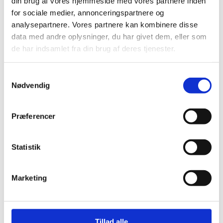
din brug af vores hjemmeside med vores partnere inden
for sociale medier, annonceringspartnere og
Kan kroppen lære et mønster:
analysepartnere. Vores partnere kan kombinere disse
data med andre oplysninger, du har givet dem, eller som
"Verden er ikke helt sikker"
de har indsamlet fra din brug af deres tjenester.
Og så begynder alarmen at gå:
Samtykkevalg
hjertebanken
Nødvendig
trykken for brystet
uro i maven
Præferencer
svimmelhed
Tankemylder
Statistik
Søvnproblemer
Marketing
Mange bliver bange for angsten i sig selv. Det er
forståligt - men det fastholder
ofte problemet,
Tillad alle