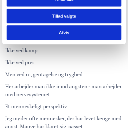
Ro kan læres igen
Tillad valgte
Det gode - og det vigtige - budskab er:
Afvis
Det, kroppen har lært, kan kroppen også aflære.
Ikke ved kamp.
Ikke ved pres.
Men ved ro, gentagelse og tryghed.
Her arbejder man ikke imod angsten - man arbejder
med nervesystemet.
Et menneskeligt perspektiv
Jeg møder ofte mennesker, der har levet længe med
angst. Mange har klaret sig, passet